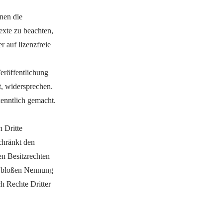
onen die
exte zu beachten,
r auf lizenzfreie
eröffentlichung
, widersprechen.
kenntlich gemacht.
h Dritte
chränkt den
n Besitzrechten
er bloßen Nennung
ch Rechte Dritter